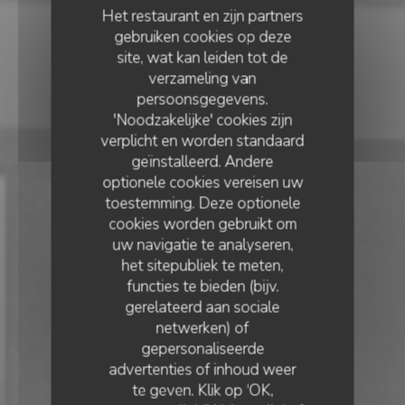
Het restaurant en zijn partners
gebruiken cookies op deze
site, wat kan leiden tot de
verzameling van
persoonsgegevens.
'Noodzakelijke' cookies zijn
verplicht en worden standaard
geïnstalleerd. Andere
optionele cookies vereisen uw
toestemming. Deze optionele
cookies worden gebruikt om
uw navigatie te analyseren,
het sitepubliek te meten,
functies te bieden (bijv.
gerelateerd aan sociale
netwerken) of
PIZZERIA
•
PARIS
gepersonaliseerde
advertenties of inhoud weer
Brutti E Cattivi
te geven. Klik op 'OK,