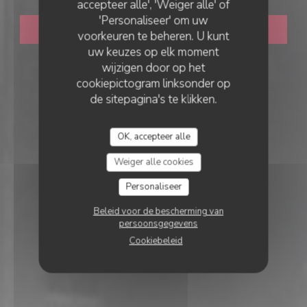
accepteer alle', 'Weiger alle' of
'Personaliseer' om uw
RESERVEER EEN TAFEL
voorkeuren te beheren. U kunt
uw keuzes op elk moment
wijzigen door op het
cookiepictogram linksonder op
de sitepagina's te klikken.
OK, accepteer alle
Weiger alle cookies
Personaliseer
Beleid voor de bescherming van
persoonsgegevens
Cookiebeleid