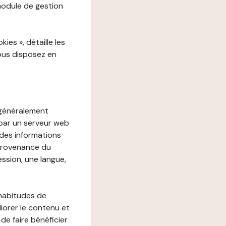
 module de gestion
es », détaille les
vous disposez en
, généralement
 par un serveur web
r des informations
 provenance du
ession, une langue,
 habitudes de
liorer le contenu et
 de faire bénéficier