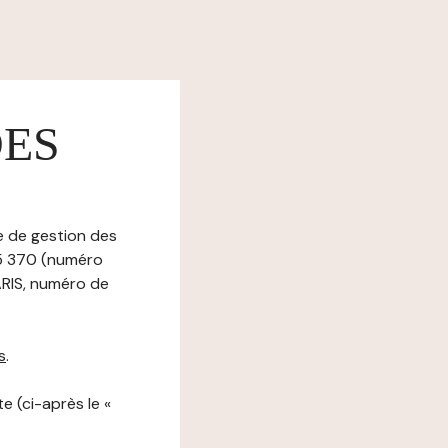
DES
ue de gestion des
415 370 (numéro
RIS, numéro de
s
.
e (ci-après le «