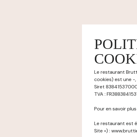
POLIT
COOK
Le restaurant Brutt
cookies) est une -,
Siret 83841537000
TVA : FR38838415370
Pour en savoir plu
Le restaurant est é
Site ») : www.brutti