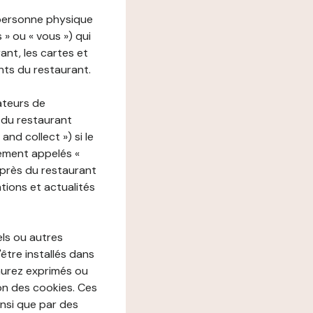
 personne physique
s » ou « vous ») qui
rant, les cartes et
nts du restaurant.
ateurs de
 du restaurant
nd collect ») si le
ement appelés «
près du restaurant
tions et actualités
els ou autres
'être installés dans
aurez exprimés ou
n des cookies. Ces
insi que par des