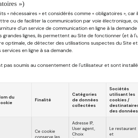
atoires »)
ts « nécessaires » et considérés comme « obligatoires », car il
tre ou de faciliter la communication par voie électronique, 
ourniture d'un service de communication en ligne à la demand
les grandes lignes, ils permettent au Site de fonctionner (et à l'
e optimale, de détecter des utilisations suspectes du Site et 
ns services en ligne à sa demande.
 pas soumis au consentement de l'utilisateur et sont installé
Sociétés
Catégories
utilisant les
Nom du
Finalité
de données
cookies /
ookie
collectées
destinataire
des données
Adresse IP,
User agent,
Le restaurant
Ce cookie
Choix
et
conserve les