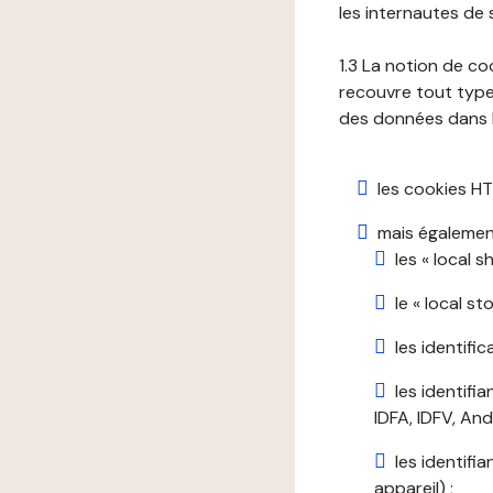
les internautes de 
1.3 La notion de co
recouvre tout type 
des données dans le
les cookies HT
mais également
les « local 
le « local s
les identifi
les identifi
IDFA, IDFV, Andr
les identifi
appareil) ;