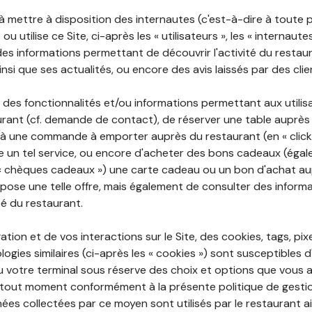
 à mettre à disposition des internautes (c'est-à-dire à toute
ou utilise ce Site, ci-après les « utilisateurs », les « internaute
te des informations permettant de découvrir l'activité du restau
si que ses actualités, ou encore des avis laissés par des clie
 des fonctionnalités et/ou informations permettant aux utilis
urant (cf. demande de contact), de réserver une table auprès
à une commande à emporter auprès du restaurant (en « click a
 un tel service, ou encore d'acheter des bons cadeaux (égal
« chèques cadeaux ») une carte cadeau ou un bon d'achat au
opose une telle offre, mais également de consulter des informa
ité du restaurant.
ation et de vos interactions sur le Site, des cookies, tags, pix
ogies similaires (ci-après les « cookies ») sont susceptibles d
u votre terminal sous réserve des choix et options que vous 
tout moment conformément à la présente politique de gestio
ées collectées par ce moyen sont utilisés par le restaurant a